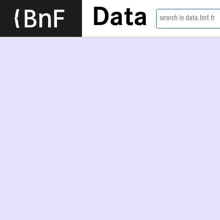
Data
search in data.bnf.fr