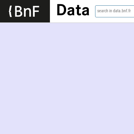
Data
search in data.bnf.fr