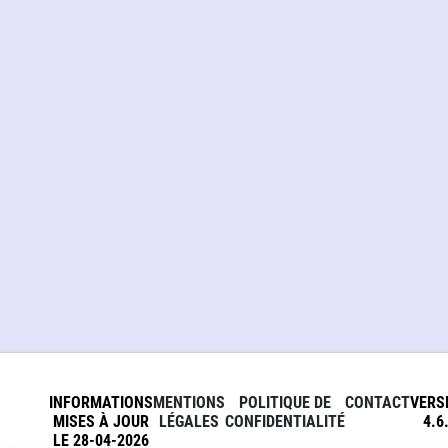
INFORMATIONS
MENTIONS
POLITIQUE DE
CONTACT
VERS
MISES À JOUR
LÉGALES
CONFIDENTIALITÉ
4.6
LE 28-04-2026