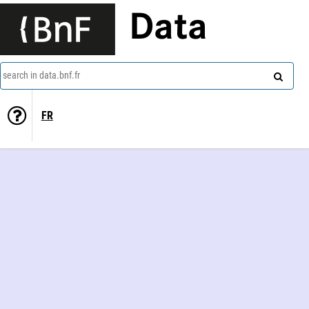
Data
search in data.bnf.fr
FR