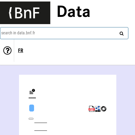
Data
search in data.bnf.fr
FR