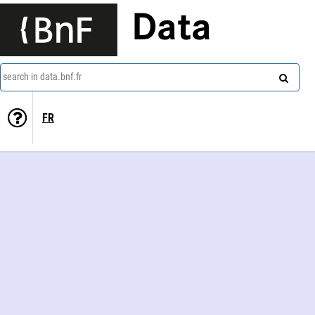
Data
search in data.bnf.fr
FR