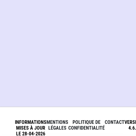
INFORMATIONS
MENTIONS
POLITIQUE DE
CONTACT
VERS
MISES À JOUR
LÉGALES
CONFIDENTIALITÉ
4.6
LE 28-04-2026