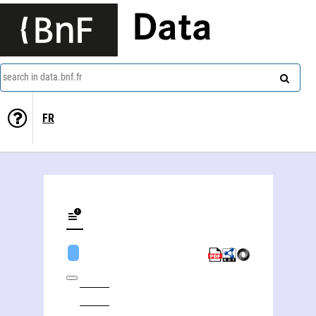
Data
search in data.bnf.fr
FR