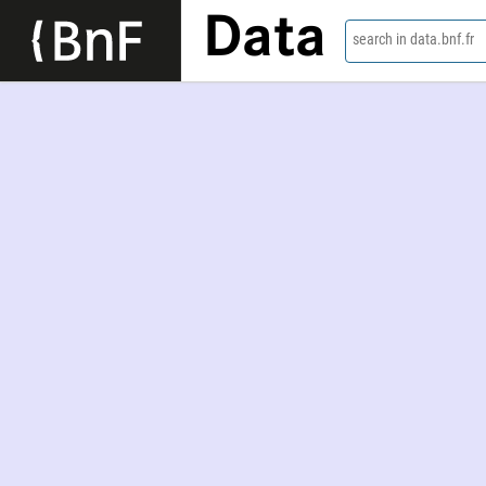
Data
search in data.bnf.fr