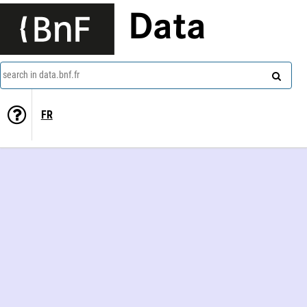
Data
search in data.bnf.fr
FR