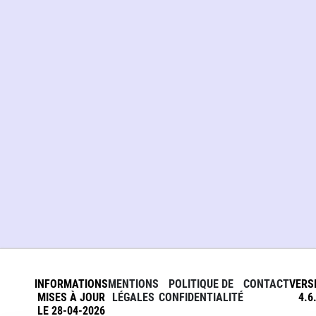
INFORMATIONS
MENTIONS
POLITIQUE DE
CONTACT
VERS
MISES À JOUR
LÉGALES
CONFIDENTIALITÉ
4.6
LE 28-04-2026