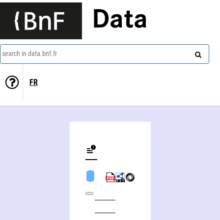
Data
search in data.bnf.fr
FR