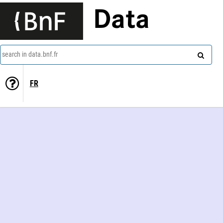
Data
search in data.bnf.fr
FR