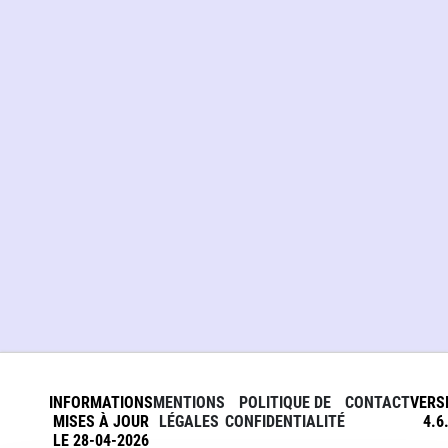
INFORMATIONS
MENTIONS
POLITIQUE DE
CONTACT
VERS
MISES À JOUR
LÉGALES
CONFIDENTIALITÉ
4.6
LE 28-04-2026