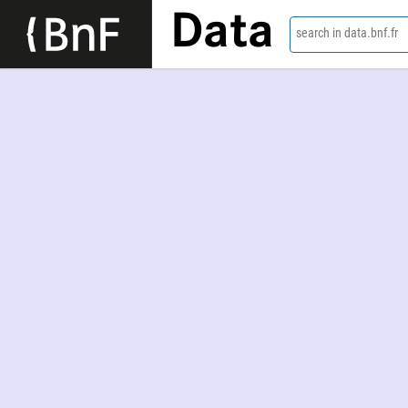
Data
search in data.bnf.fr