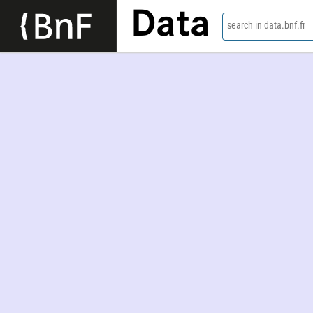
Data
search in data.bnf.fr