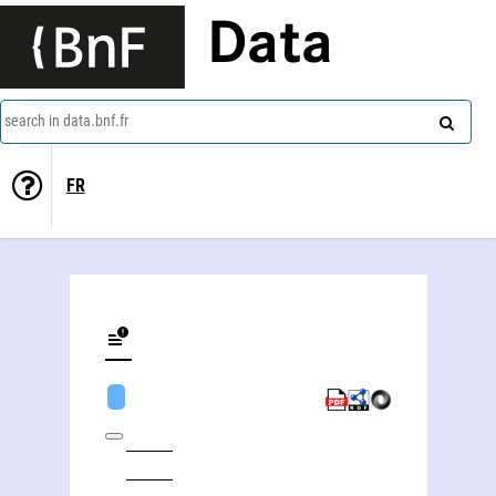
Data
search in data.bnf.fr
FR