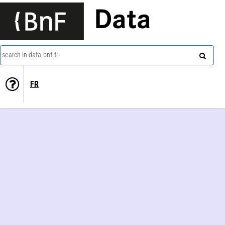
Data
search in data.bnf.fr
FR