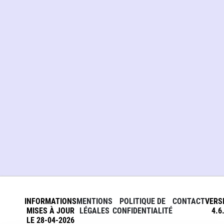
INFORMATIONS
MENTIONS
POLITIQUE DE
CONTACT
VERS
MISES À JOUR
LÉGALES
CONFIDENTIALITÉ
4.6
LE 28-04-2026