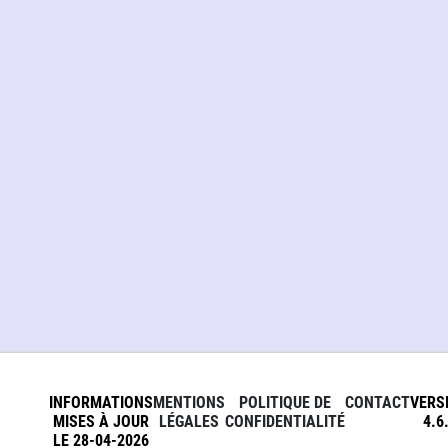
INFORMATIONS
MENTIONS
POLITIQUE DE
CONTACT
VERS
MISES À JOUR
LÉGALES
CONFIDENTIALITÉ
4.6
LE 28-04-2026