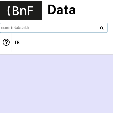
Data
search in data.bnf.fr
FR