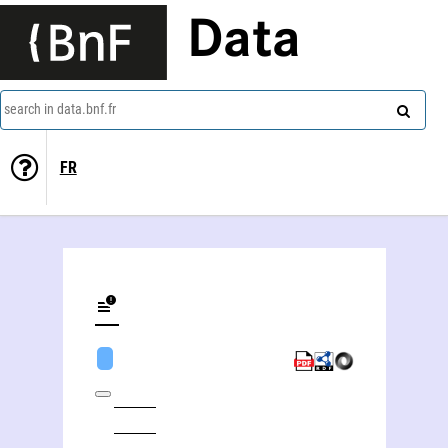
Data
search in data.bnf.fr
FR