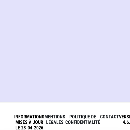
INFORMATIONS
MENTIONS
POLITIQUE DE
CONTACT
VERS
MISES À JOUR
LÉGALES
CONFIDENTIALITÉ
4.6
LE 28-04-2026