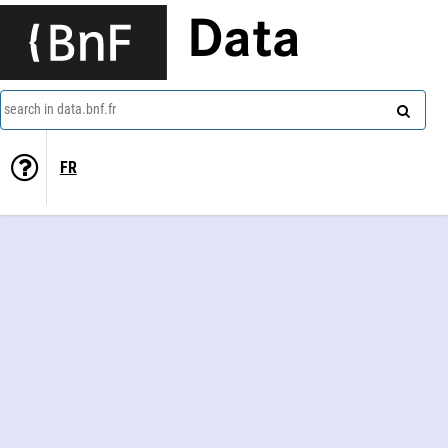
Data
search in data.bnf.fr
FR