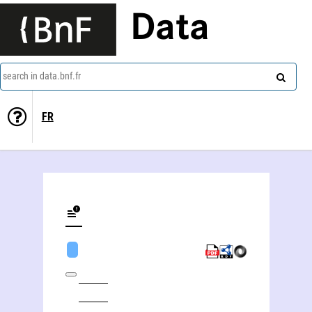
Data
search in data.bnf.fr
FR