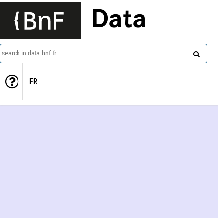
Data
search in data.bnf.fr
FR