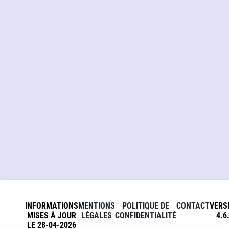
INFORMATIONS
MENTIONS
POLITIQUE DE
CONTACT
VERS
MISES À JOUR
LÉGALES
CONFIDENTIALITÉ
4.6
LE 28-04-2026