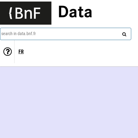
Data
search in data.bnf.fr
FR