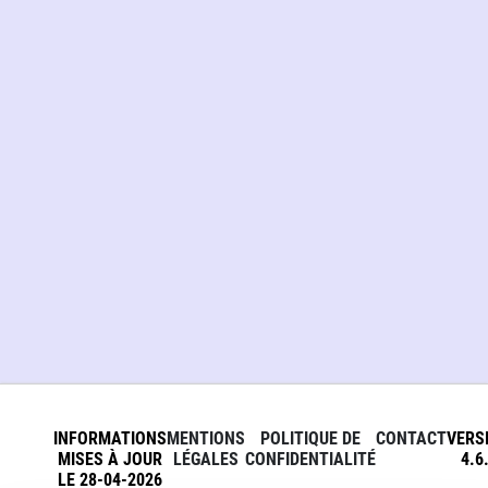
INFORMATIONS
MENTIONS
POLITIQUE DE
CONTACT
VERS
MISES À JOUR
LÉGALES
CONFIDENTIALITÉ
4.6
LE 28-04-2026