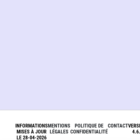
INFORMATIONS
MENTIONS
POLITIQUE DE
CONTACT
VERS
MISES À JOUR
LÉGALES
CONFIDENTIALITÉ
4.6
LE 28-04-2026