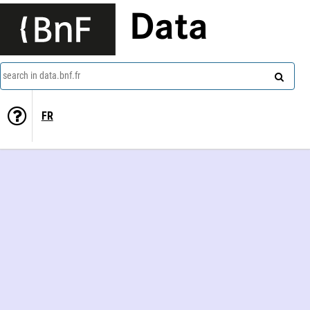
Data
search in data.bnf.fr
FR