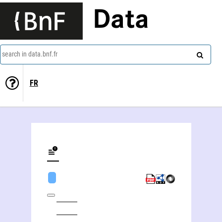
Data
search in data.bnf.fr
FR