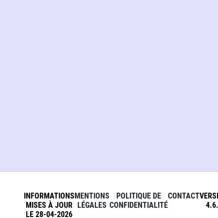
INFORMATIONS
MENTIONS
POLITIQUE DE
CONTACT
VERS
MISES À JOUR
LÉGALES
CONFIDENTIALITÉ
4.6
LE 28-04-2026