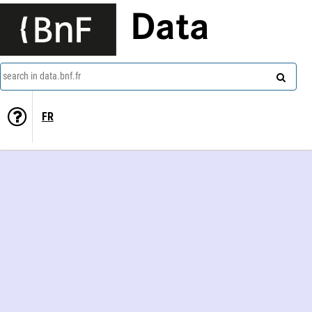
Data
search in data.bnf.fr
FR