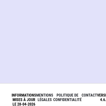
INFORMATIONS
MENTIONS
POLITIQUE DE
CONTACT
VERS
MISES À JOUR
LÉGALES
CONFIDENTIALITÉ
4.6
LE 28-04-2026