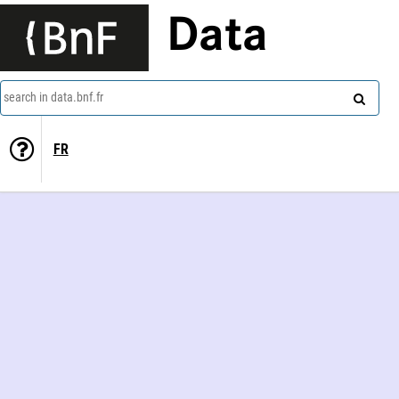
Data
search in data.bnf.fr
FR