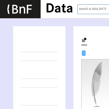
Data
search in data.bnf.fr