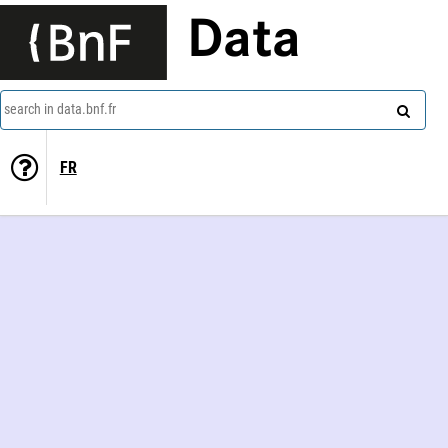
Data
search in data.bnf.fr
FR