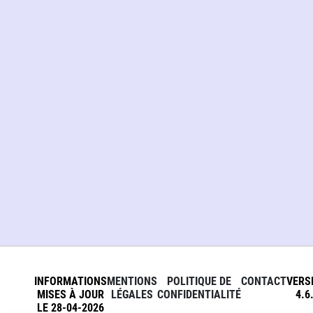
INFORMATIONS
MENTIONS
POLITIQUE DE
CONTACT
VERS
MISES À JOUR
LÉGALES
CONFIDENTIALITÉ
4.6
LE 28-04-2026