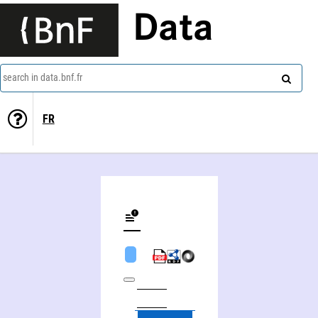
Data
search in data.bnf.fr
FR