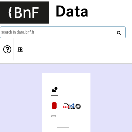
Data
search in data.bnf.fr
FR