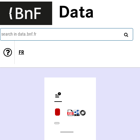
Data
search in data.bnf.fr
FR