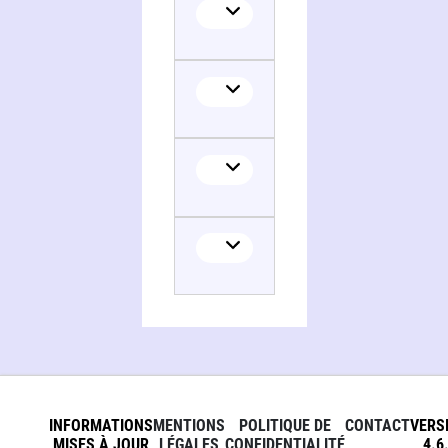
INFORMATIONS
MENTIONS
POLITIQUE DE
CONTACT
VERS
MISES À JOUR
LÉGALES
CONFIDENTIALITÉ
4.6