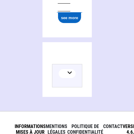
see more
INFORMATIONS
MENTIONS
POLITIQUE DE
CONTACT
VERS
MISES À JOUR
LÉGALES
CONFIDENTIALITÉ
4.6