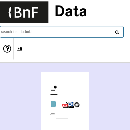
Data
search in data.bnf.fr
FR