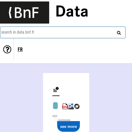
Data
search in data.bnf.fr
FR
see more