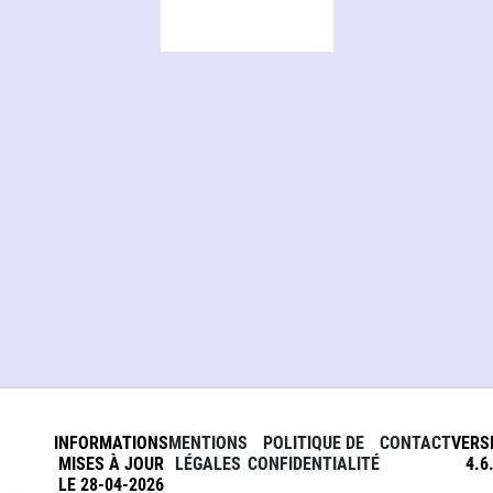
INFORMATIONS
MENTIONS
POLITIQUE DE
CONTACT
VERS
MISES À JOUR
LÉGALES
CONFIDENTIALITÉ
4.6
LE 28-04-2026