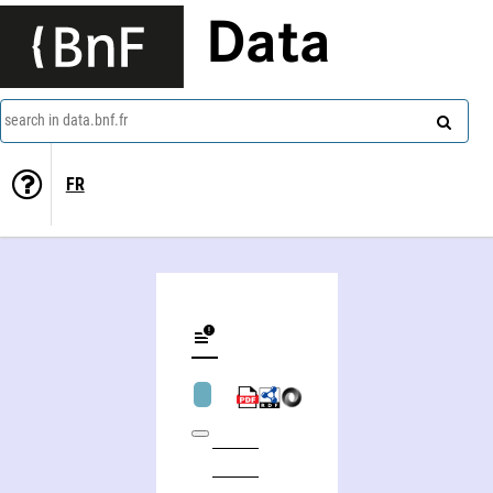
Data
search in data.bnf.fr
FR