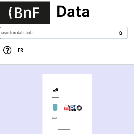
Data
search in data.bnf.fr
FR