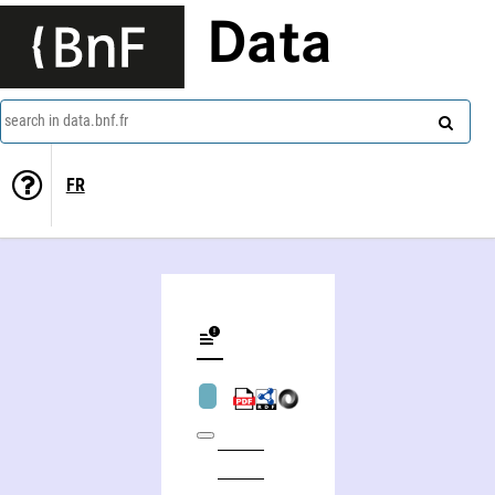
Data
search in data.bnf.fr
FR