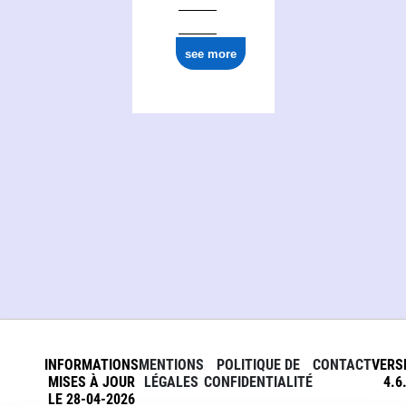
ark:/12148/cb11985177k
see more
INFORMATIONS
MENTIONS
POLITIQUE DE
CONTACT
VERS
MISES À JOUR
LÉGALES
CONFIDENTIALITÉ
4.6
LE 28-04-2026