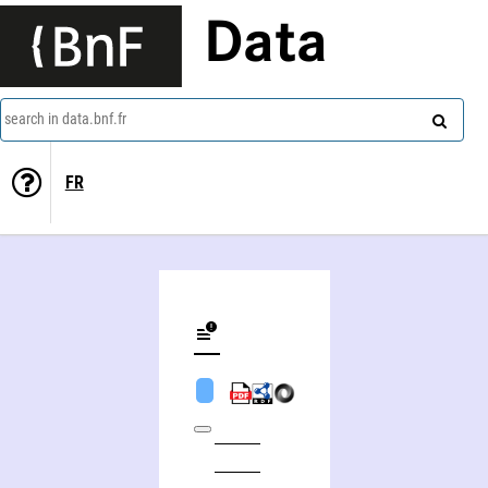
Data
search in data.bnf.fr
FR