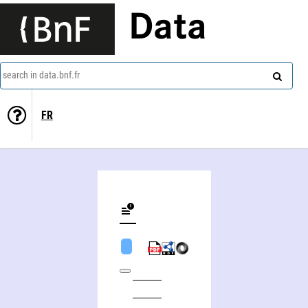
Data
search in data.bnf.fr
FR