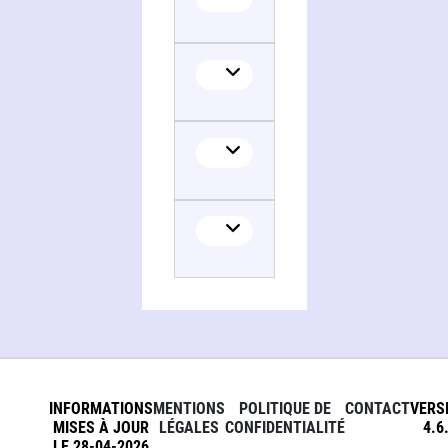
INFORMATIONS
MENTIONS
POLITIQUE DE
CONTACT
VERS
MISES À JOUR
LÉGALES
CONFIDENTIALITÉ
4.6
LE 28-04-2026