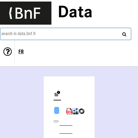
Data
search in data.bnf.fr
FR