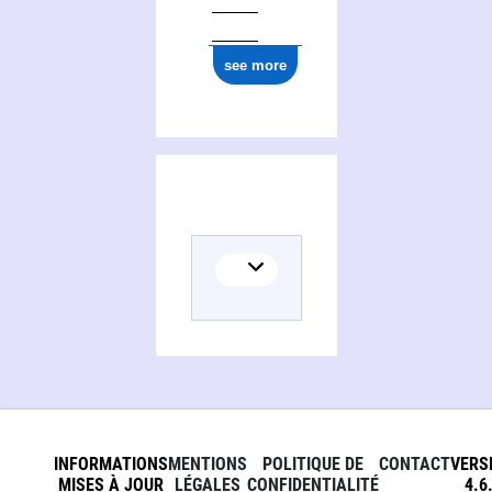
see more
INFORMATIONS
MENTIONS
POLITIQUE DE
CONTACT
VERS
MISES À JOUR
LÉGALES
CONFIDENTIALITÉ
4.6