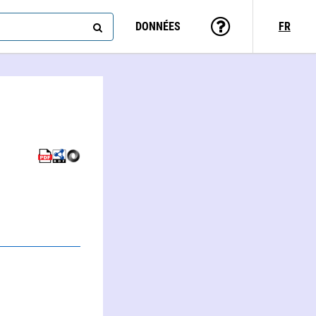
DONNÉES
FR