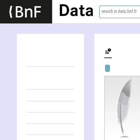
Data
search in data.bnf.fr