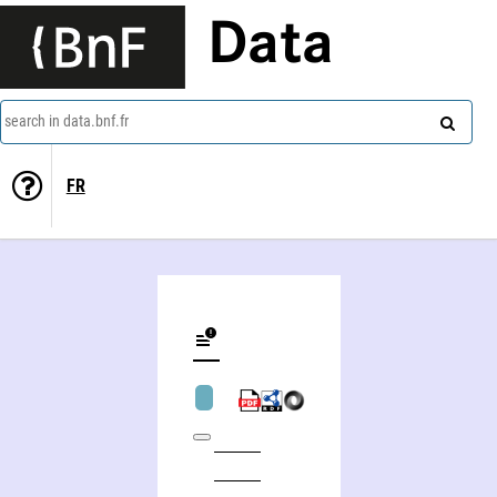
Data
search in data.bnf.fr
FR