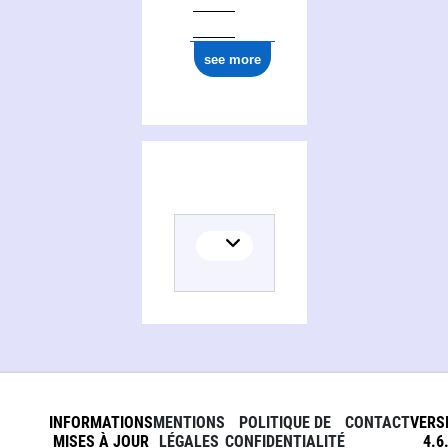
see more
INFORMATIONS
MENTIONS
POLITIQUE DE
CONTACT
VERS
MISES À JOUR
LÉGALES
CONFIDENTIALITÉ
4.6