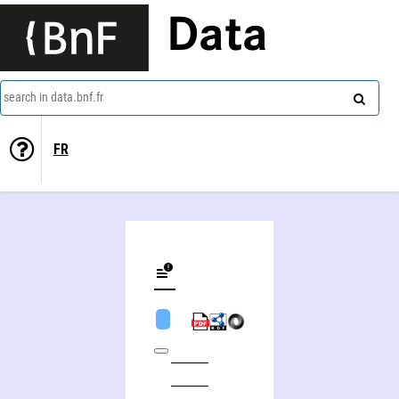
Data
search in data.bnf.fr
FR