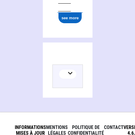
see more
INFORMATIONS
MENTIONS
POLITIQUE DE
CONTACT
VERS
MISES À JOUR
LÉGALES
CONFIDENTIALITÉ
4.6