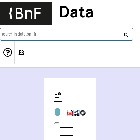
Data
search in data.bnf.fr
FR