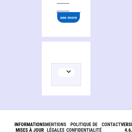
see more
INFORMATIONS
MENTIONS
POLITIQUE DE
CONTACT
VERS
MISES À JOUR
LÉGALES
CONFIDENTIALITÉ
4.6