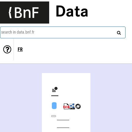
Data
search in data.bnf.fr
FR