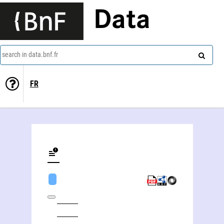
Data
search in data.bnf.fr
FR