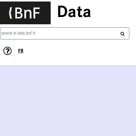
Data
search in data.bnf.fr
FR