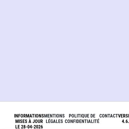
INFORMATIONS
MENTIONS
POLITIQUE DE
CONTACT
VERS
MISES À JOUR
LÉGALES
CONFIDENTIALITÉ
4.6
LE 28-04-2026