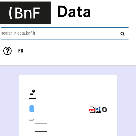
Data
search in data.bnf.fr
FR