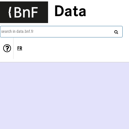
Data
search in data.bnf.fr
FR