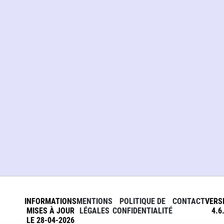
INFORMATIONS
MENTIONS
POLITIQUE DE
CONTACT
VERS
MISES À JOUR
LÉGALES
CONFIDENTIALITÉ
4.6
LE 28-04-2026