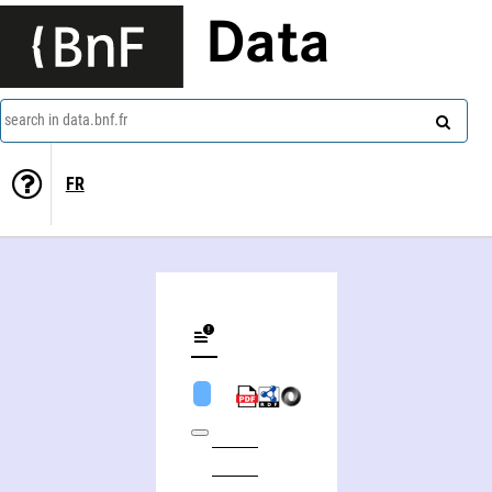
Data
search in data.bnf.fr
FR