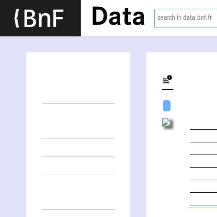
Data
search in data.bnf.fr