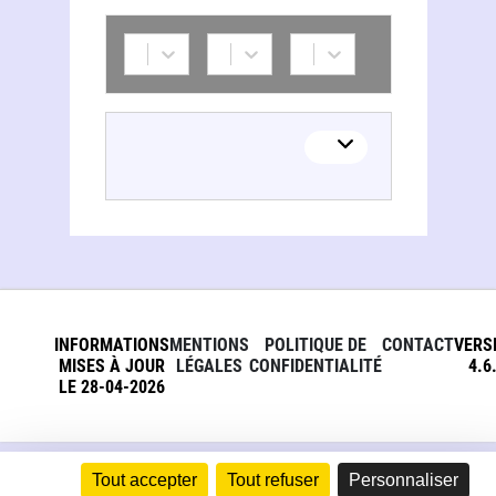
INFORMATIONS
MENTIONS
POLITIQUE DE
CONTACT
VERS
MISES À JOUR
LÉGALES
CONFIDENTIALITÉ
4.6
LE 28-04-2026
Tout accepter
Tout refuser
Personnaliser