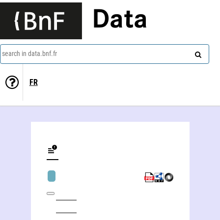
Data
search in data.bnf.fr
FR